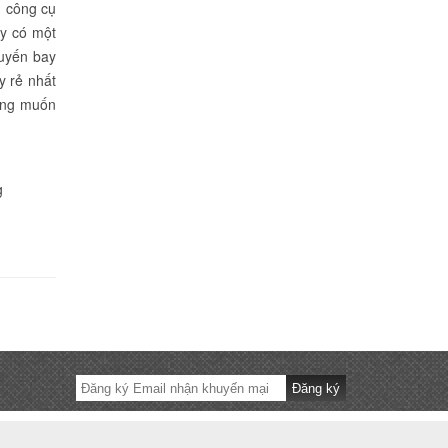
g công cụ
ay có một
huyến bay
y rẻ nhất
ong muốn
g