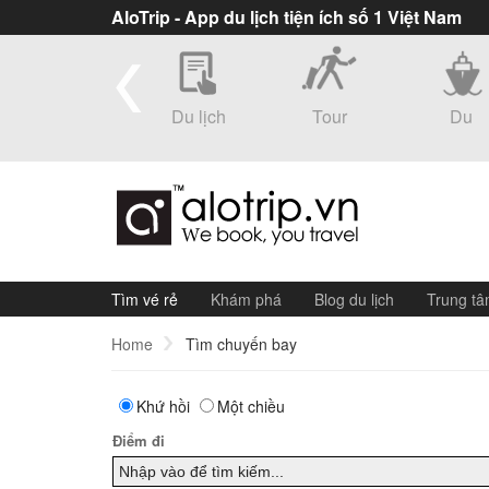
AloTrip - App du lịch tiện ích số 1 Việt Nam
eSim
Du lịch
Tour
Du
thuyền
Tìm vé rẻ
Khám phá
Blog du lịch
Trung tâ
Home
Tìm chuyến bay
Khứ hồi
Một chiều
Điểm đi