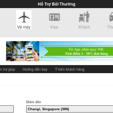
Hỗ Trợ Bồi Thường
Vé máy
Visa
Khách
Th
bay
sạn
m trợ giúp
Hướng dẫn bay
Ý kiến khách hàng
Điểm đến