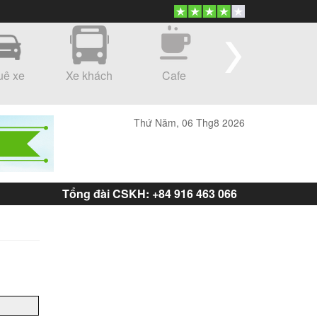
uê xe
Xe khách
Cafe
Shopping
Thứ Năm, 06 Thg8 2026
Tổng đài CSKH: +84 916 463 066