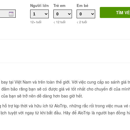
Người lớn
Trẻ em
Em bé
12+ tuổi
< 12 tuổi
< 2 tuổi
 bay tại Việt Nam và trên toàn thế giới. Với việc cung cấp so sánh giá t
 đảm bảo rằng bạn sẽ có được giá vé tốt nhất cho chuyến đi của mìn
vé của bạn sẽ trở nên dễ dàng hơn bao giờ hết.
ỗ trợ kịp thời và hữu ích từ AloTrip, những rắc rối trong việc mua vé
lịch tuyệt vời ngay từ khi bắt đầu. Hãy để AloTrip là người bạn đồng 