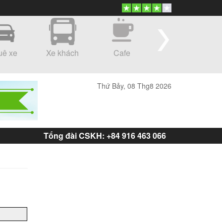
uê xe
Xe khách
Cafe
Shopping
Thứ Bảy, 08 Thg8 2026
Tổng đài CSKH: +84 916 463 066