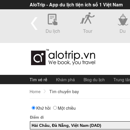
AloTrip - App du lịch tiện ích số 1 Việt Nam
eSim
Du lịch
Tour
Du
thuyền
Tìm vé rẻ
Khám phá
Blog du lịch
Trung tâ
Home
Tìm chuyến bay
Khứ hồi
Một chiều
Điểm đi