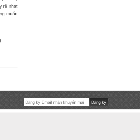
y rẻ nhất
ong muốn
g