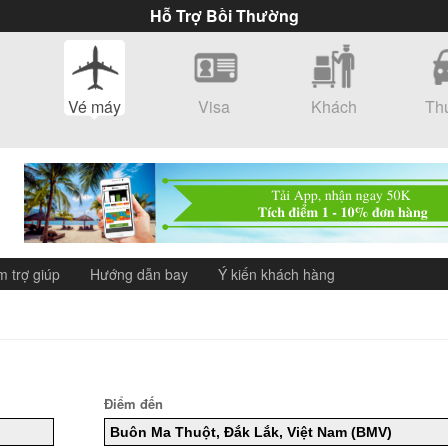
Hỗ Trợ Bồi Thường
Vé máy
Visa
Khách
Th
bay
sạn
m trợ giúp
Hướng dẫn bay
Ý kiến khách hàng
Điểm đến