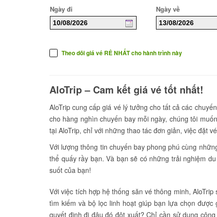
Ngày đi
Ngày về
Theo dõi giá vé RẺ NHẤT cho hành trình này
AloTrip – Cam kết giá vé tốt nhất!
AloTrip cung cấp giá vé lý tưởng cho tất cả các chuyến
cho hàng nghìn chuyến bay mỗi ngày, chúng tôi muốn
tại AloTrip, chỉ với những thao tác đơn giản, việc đặt 
Với lượng thông tin chuyến bay phong phú cùng những h
thể quấy rầy bạn. Và bạn sẽ có những trải nghiệm du 
suốt của bạn!
Với việc tích hợp hệ thống săn vé thông minh, AloTri
tìm kiếm và bộ lọc linh hoạt giúp bạn lựa chọn được 
quyết định đi đâu đó đột xuất? Chỉ cần sử dụng công 