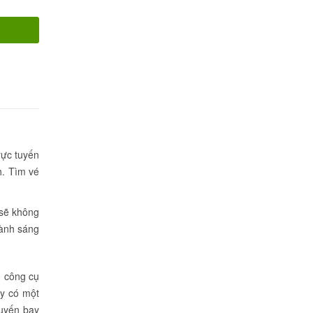
rực tuyến
h. Tìm vé
 sẽ không
hành sáng
g công cụ
ay có một
huyến bay