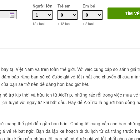
Người lớn
Trẻ em
Em bé
12+ tuổi
< 12 tuổi
< 2 tuổi
 bay tại Việt Nam và trên toàn thế giới. Với việc cung cấp so sánh giá t
 đảm bảo rằng bạn sẽ có được giá vé tốt nhất cho chuyến đi của mìn
vé của bạn sẽ trở nên dễ dàng hơn bao giờ hết.
ỗ trợ kịp thời và hữu ích từ AloTrip, những rắc rối trong việc mua vé
lịch tuyệt vời ngay từ khi bắt đầu. Hãy để AloTrip là người bạn đồng 
p sẽ mang thế giới đến gần bạn hơn. Chúng tôi cung cấp cho bạn nhữn
giá vé rẻ bất ngờ. Bạn đã lập kế hoạch đi du lịch từ cả tráng trước h
cụ tìm kiếm của chúng tôi, bạn sẽ có được giá vé tốt nhất cho các c